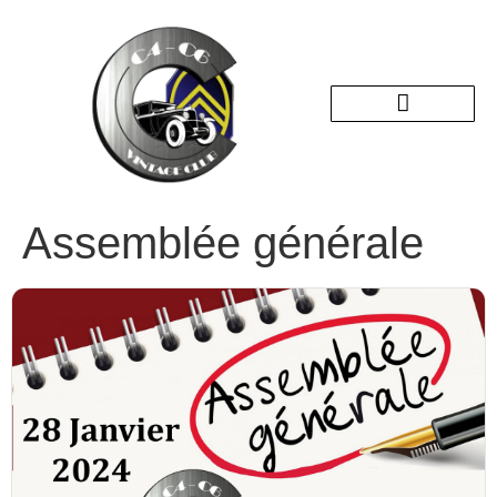
Nos sorties passées
Assemblée générale