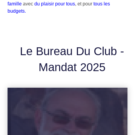
famille
avec
du plaisir pour tous
, et pour
tous les
budgets.
Le Bureau Du Club -
Mandat 2025
C'est le Président de notre Club. Il se dévoile
à notre passion depuis la création du Club en
2010. Il a longtemps été trésorier et est
devenu Président en 2020. Sa passion date