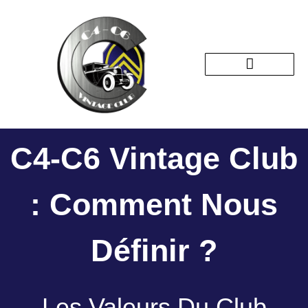
Nos sorties passées
C4-C6 Vintage Club
: Comment Nous
Définir ?
Les Valeurs Du Club