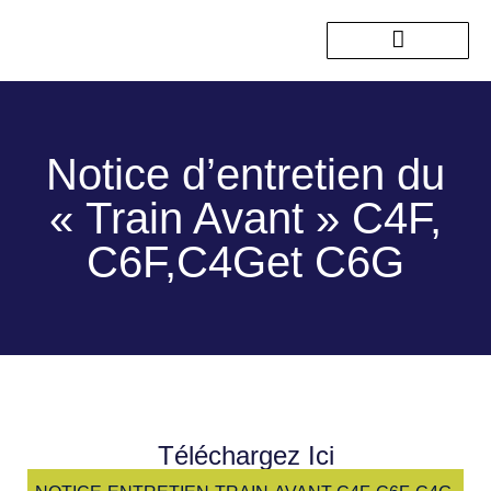
Nos sorties passées
Notice d’entretien du
« Train Avant » C4F,
C6F,C4Get C6G
Téléchargez Ici