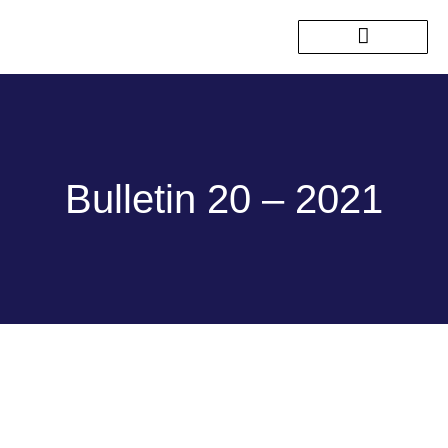
Nos sorties passées
Bulletin 20 – 2021