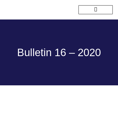
Nos sorties passées
Bulletin 16 – 2020