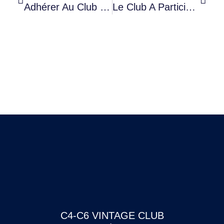
Adhérer Au Club : C’est Possible Et Facile
Le Club A Participé Au Salon Auto Moto Rétro De Rouen
C4-C6 VINTAGE CLUB