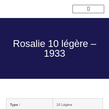
Nos sorties passées
Rosalie 10 légère –
1933
Type :
10 Légère