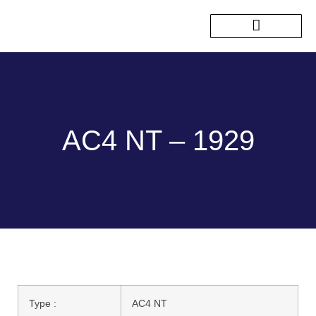
Nos sorties passées
AC4 NT – 1929
Type :
AC4 NT