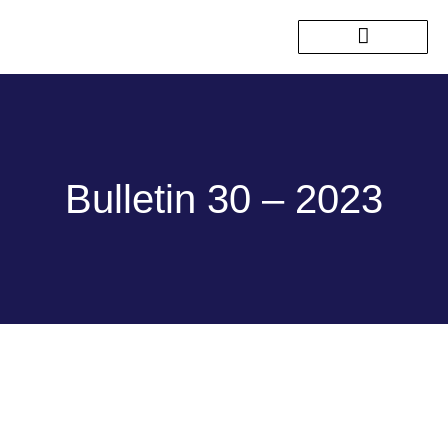
Nos sorties passées
Bulletin 30 – 2023