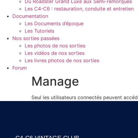
Du Roadster Grand Luxe aux Semi-remorques
Les C4-C6 : restauration, conduite et entretien
Documentation
Les Documents d’époque
Les Tutoriels
Nos sorties passées
Les photos de nos sorties
Les vidéos de nos sorties
Les livres photos de nos sorties
Forum
Manage
Seul les utilisateurs connectés peuvent accé